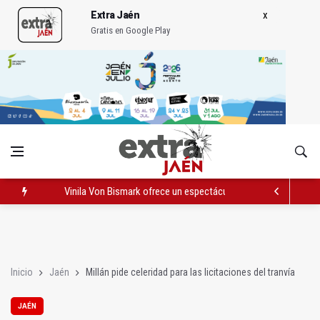
Extra Jaén
Gratis en Google Play
Vinila Von Bismark ofrece un espectáculo "rompedor" en el In
El lateral izquiero sub 23 David Márquez, nuevo fichaje del Rea
IU pide respuestas al Gobierno sobre la situación del ferrocarri
Inicio
Jaén
Millán pide celeridad para las licitaciones del tranvía
JAÉN