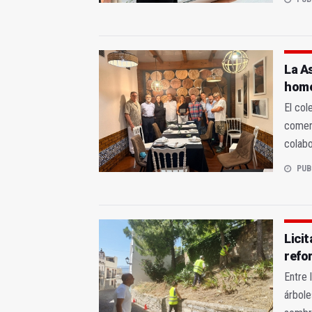
La A
home
El col
comer
colab
PUB
Lici
refo
Entre 
árbole