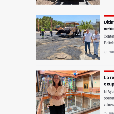
Ulti
vehí
Contar
Policí
PUB
La re
ocup
El Ayu
operat
vulner
PUB