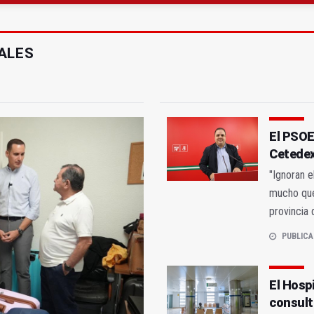
 acaba con una menor herida en Torredonjimeno
 querer "dejar fuera" a la Junta en el Cetedex
PALES
El PSOE 
Cetede
"Ignoran e
mucho que 
provincia 
PUBLICA
El Hospi
consult