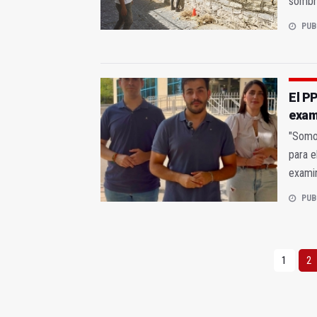
sombra
PUB
El P
exam
"Somos
para e
examin
PUB
1
2