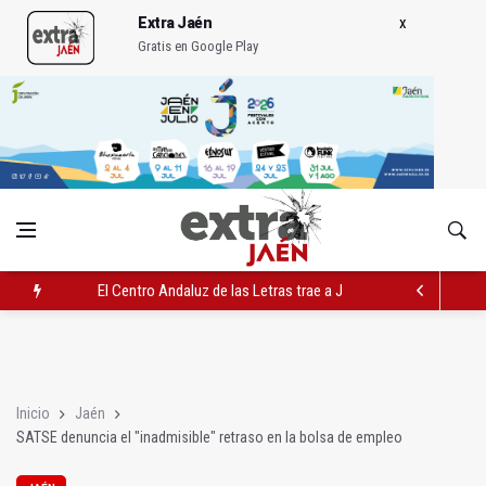
Extra Jaén
Gratis en Google Play
El Centro Andaluz de las Letras trae a Jaén al filósofo Omar L
Roban joyas de la Virgen de la Fuensanta Coronada de Alcaud
El PSOE acusa al PP de "apuntarse el tanto" de los datos de 
Inicio
Jaén
SATSE denuncia el "inadmisible" retraso en la bolsa de empleo