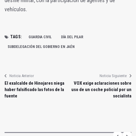
desfile militar, con la participación de agentes y de
vehículos.
TAGS:
GUARDIA CIVIL
DÍA DEL PILAR
SUBDELEGACIÓN DEL GOBIERNO EN JAÉN
Noticia Anterior
Noticia Siguiente
El exalcalde de Hinojares niega
VOX exige aclaraciones sobre
haber falsificado las fotos de la
uso de un coche policial por un
fuente
socialista