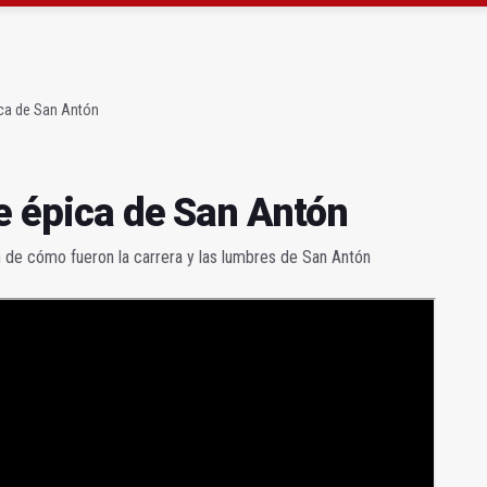
 "apuntarse el tanto" de los datos de empleo
as Letras trae a Jaén al filósofo Omar Linares
ica de San Antón
e épica de San Antón
 de cómo fueron la carrera y las lumbres de San Antón