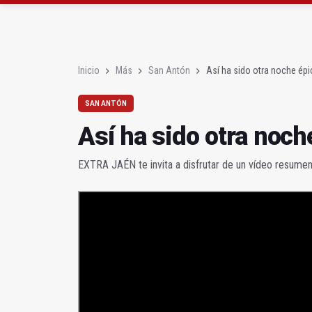
El PSOE acusa al PP de
El Centro Andaluz de l
Inicio
Más
San Antón
Así ha sido otra noche ép
SAN ANTÓN
Así ha sido otra noch
EXTRA JAÉN te invita a disfrutar de un vídeo resumen