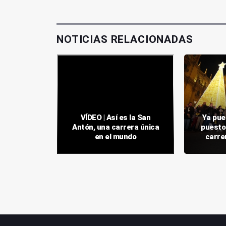
NOTICIAS RELACIONADAS
n Antón
VÍDEO | Así es la San
Ya pue
más
Antón, una carrera única
puesto 
aria
en el mundo
carre