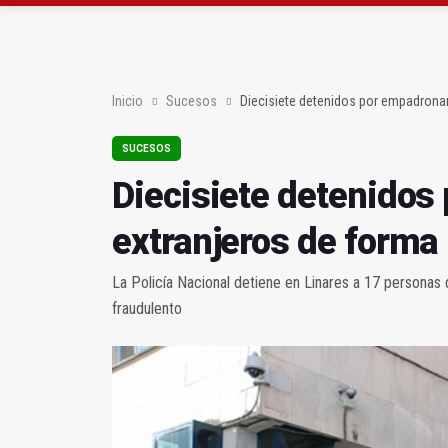
Poza y Herrera se pro
El CETEDEX tendrá en 
Inicio
Sucesos
Diecisiete detenidos por empadronar 
SUCESOS
Diecisiete detenidos
extranjeros de forma 
La Policía Nacional detiene en Linares a 17 personas
fraudulento