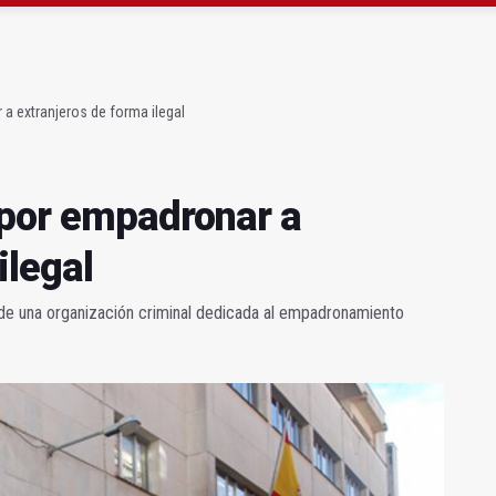
claman campeones en la “Batalla de Baécula Race”
noviembre los primeros edificios operativos
a extranjeros de forma ilegal
 por empadronar a
ilegal
 de una organización criminal dedicada al empadronamiento