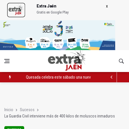
Extra Jaén
Gratis en Google Play
Quesada celebra este sábado una nueva jornada de Orgullo
La Junta amplia la alerta por listeria en Granada, Jaén y Sevilla
Rubén Gómez se suma al Avanza Jaén Paraíso Interior
Inicio
Sucesos
La Guardia Civil interviene más de 400 kilos de moluscos inmaduros