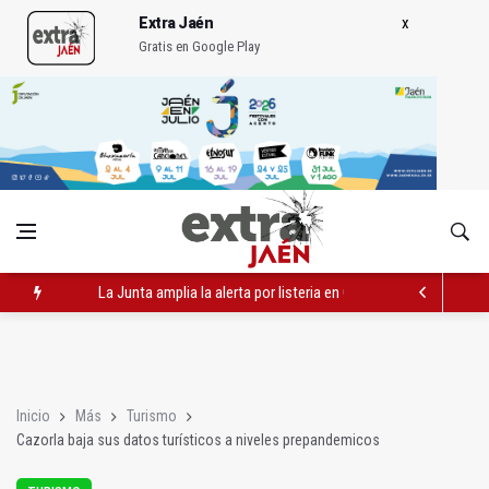
Extra Jaén
Gratis en Google Play
La Junta amplia la alerta por listeria en Granada, Jaén y Sevilla
Más de medio centenar de menores acude a la ludoteca de Geo
El Ayuntamiento lleva a cabo la eliminación de grafitis en el Bu
Inicio
Más
Turismo
Cazorla baja sus datos turísticos a niveles prepandemicos