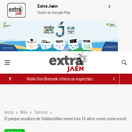
Extra Jaén
Gratis en Google Play
Vinila Von Bismark ofrece un espectáculo "rompedor" en el In
El lateral izquierdo sub 23 David Márquez, nuevo fichaje del Re
IU pide respuestas al Gobierno sobre la situación del ferrocarri
Inicio
Más
Turismo
El parque acuático de Valdeastillas revive tras 16 años como zona resort