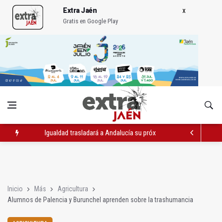
Extra Jaén
Gratis en Google Play
Igualdad trasladará a Andalucía su próximo comité de crisis
Concentración en septiembre en Linares-Baeza por el ferrocarr
El barrio de San Felipe cuenta ya con un nuevo parque canino
Inicio
Más
Agricultura
Alumnos de Palencia y Burunchel aprenden sobre la trashumancia