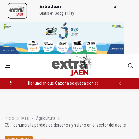
Extra Jaén
Gratis en Google Play
Denuncian que Cazorla se queda con solo dos bomberos por 
Pelea con arma blanca acaba con una menor herida en Torred
El PP acusa al PSOE de querer "dejar fuera" a la Junta en el Ce
Inicio
Más
Agricultura
CSIF denuncia la pérdida de derechos y salario en el sector del aceite