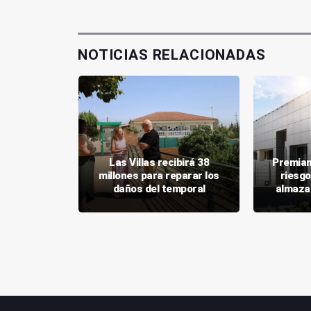
NOTICIAS RELACIONADAS
pone 10,4
Las Villas recibirá 38
Premian
das a 943
millones para reparar los
riesgo
ganaderos
daños del temporal
almaza