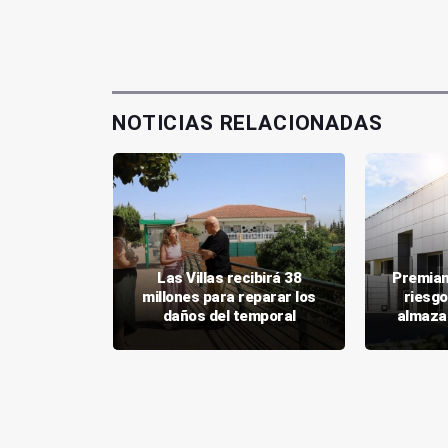
NOTICIAS RELACIONADAS
pone 10,4
Las Villas recibirá 38
Premian
das a 943
millones para reparar los
riesgo
ganaderos
daños del temporal
almaza