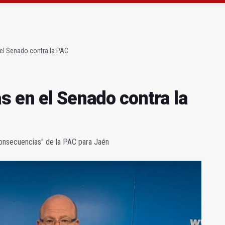
 querer "dejar fuera" a la Junta en el Cetedex
a se queda con solo dos bomberos por turno
el Senado contra la PAC
s en el Senado contra la
consecuencias" de la PAC para Jaén