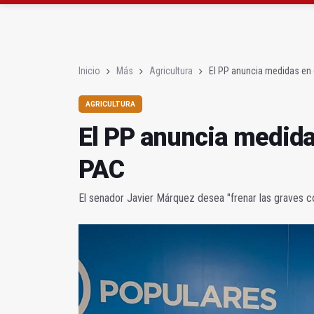
El PP acusa al PSOE de
Denuncian que Cazorl
Inicio
Más
Agricultura
El PP anuncia medidas en 
AGRICULTURA
El PP anuncia medida
PAC
El senador Javier Márquez desea "frenar las graves 