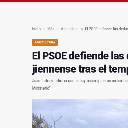
Poza y Herrera se pro
El CETEDEX tendrá en 
Inicio
Más
Agricultura
El PSOE defiende las dedu
AGRICULTURA
El PSOE defiende las
jiennense tras el tem
Juan Latorre afirma que si hay municipios no incluidos
Ministerio"