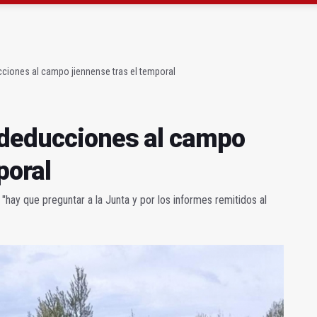
claman campeones en la “Batalla de Baécula Race”
noviembre los primeros edificios operativos
cciones al campo jiennense tras el temporal
 deducciones al campo
poral
 "hay que preguntar a la Junta y por los informes remitidos al