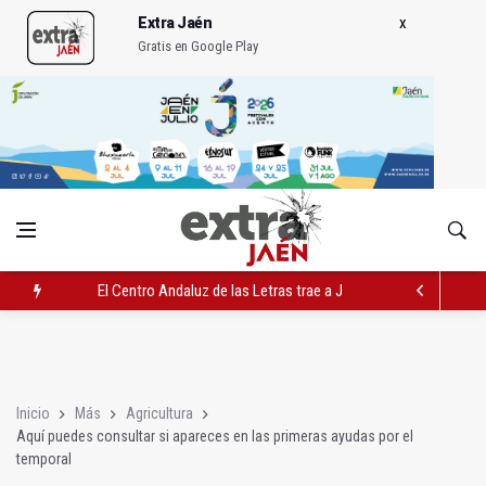
Extra Jaén
Gratis en Google Play
El Centro Andaluz de las Letras trae a Jaén al filósofo Omar L
Roban joyas de la Virgen de la Fuensanta Coronada de Alcaud
El PSOE acusa al PP de "apuntarse el tanto" de los datos de 
Inicio
Más
Agricultura
Aquí puedes consultar si apareces en las primeras ayudas por el
temporal