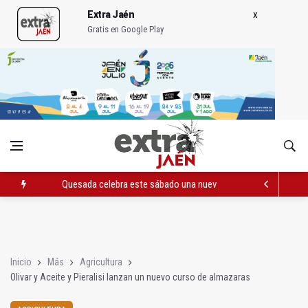
Extra Jaén
Gratis en Google Play
Quesada celebra este sábado una nueva jornada de Orgullo
La Junta amplia la alerta por listeria en Granada, Jaén y Sevilla
Rubén Gómez se suma al Avanza Jaén Paraíso Interior
Inicio
Más
Agricultura
Olivar y Aceite y Pieralisi lanzan un nuevo curso de almazaras