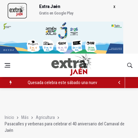
Extra Jaén
Gratis en Google Play
Quesada celebra este sábado una nueva jornada de Orgullo
La Junta amplia la alerta por listeria en Granada, Jaén y Sevilla
Rubén Gómez se suma al Avanza Jaén Paraíso Interior
Inicio
Más
Agricultura
Pasacalles y verbenas para celebrar el 40 aniversario del Carnaval de
Jaén