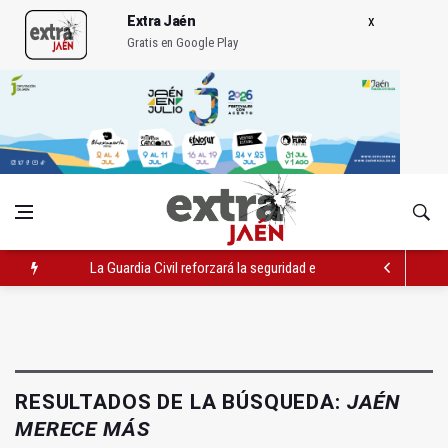
Extra Jaén
Gratis en Google Play
La Guardia Civil reforzará la seguridad el 12 de agosto por el e
Denuncian que Cazorla se queda con solo dos bomberos por 
Las dos canteras de la capital, a la espera de que se restaure e
RESULTADOS DE LA BÚSQUEDA:
JAÉN
MERECE MÁS