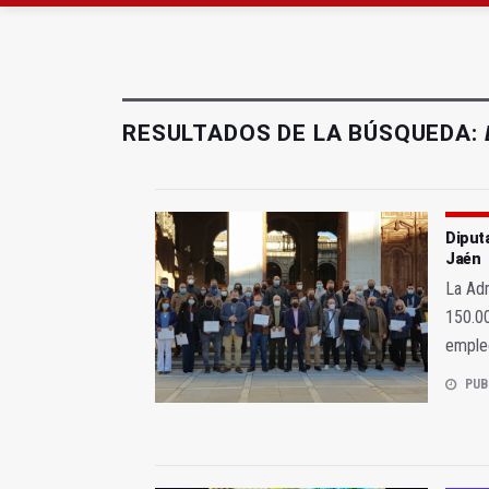
Denuncian que Cazorl
RESULTADOS DE LA BÚSQUEDA:
Diput
Jaén
La Adm
150.0
empleo
PUB