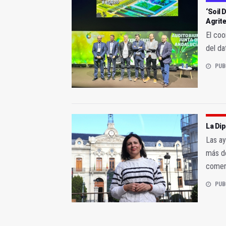
‘Soil 
Agrit
El coo
del da
PUB
La Dip
Las ay
más de
comerc
PUB