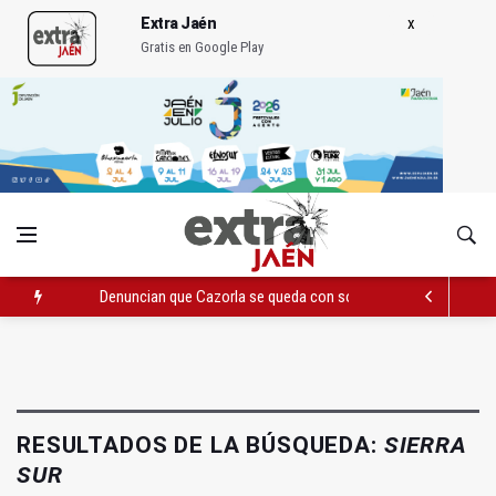
Extra Jaén
Gratis en Google Play
Denuncian que Cazorla se queda con solo dos bomberos por 
Pelea con arma blanca acaba con una menor herida en Torred
El PP acusa al PSOE de querer "dejar fuera" a la Junta en el Ce
RESULTADOS DE LA BÚSQUEDA:
SIERRA
SUR