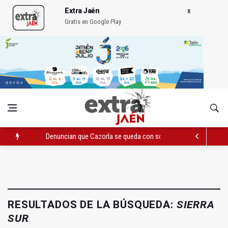
Extra Jaén
Gratis en Google Play
Denuncian que Cazorla se queda con solo dos bomberos por 
Pelea con arma blanca acaba con una menor herida en Torred
El PP acusa al PSOE de querer "dejar fuera" a la Junta en el Ce
RESULTADOS DE LA BÚSQUEDA:
SIERRA
SUR