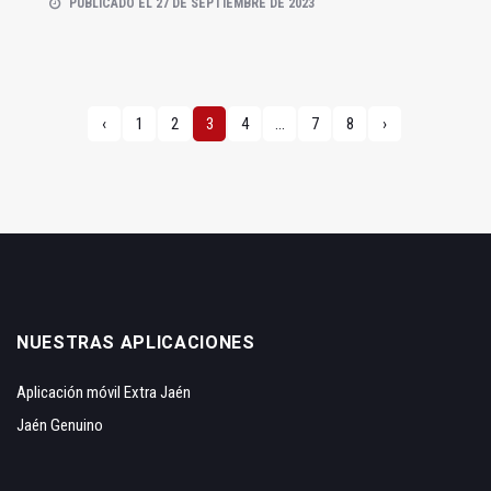
PUBLICADO EL 27 DE SEPTIEMBRE DE 2023
‹
1
2
3
4
...
7
8
›
NUESTRAS APLICACIONES
Aplicación móvil Extra Jaén
Jaén Genuino