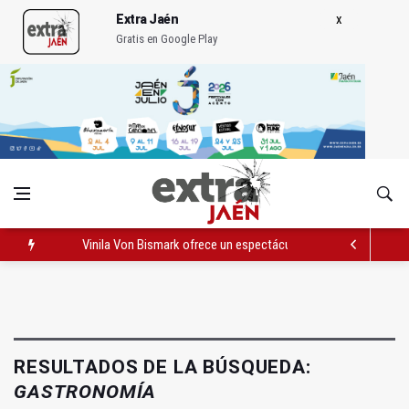
Extra Jaén
Gratis en Google Play
Vinila Von Bismark ofrece un espectáculo "rompedor" en el In
El lateral izquiero sub 23 David Márquez, nuevo fichaje del Rea
IU pide respuestas al Gobierno sobre la situación del ferrocarri
RESULTADOS DE LA BÚSQUEDA:
GASTRONOMÍA