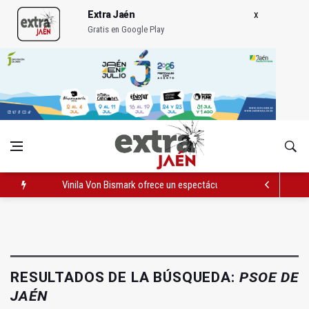
Extra Jaén
Gratis en Google Play
Vinila Von Bismark ofrece un espectáculo "rompedor" en el In
El lateral izquierdo sub 23 David Márquez, nuevo fichaje del Re
IU pide respuestas al Gobierno sobre la situación del ferrocarri
RESULTADOS DE LA BÚSQUEDA:
PSOE DE
JAÉN