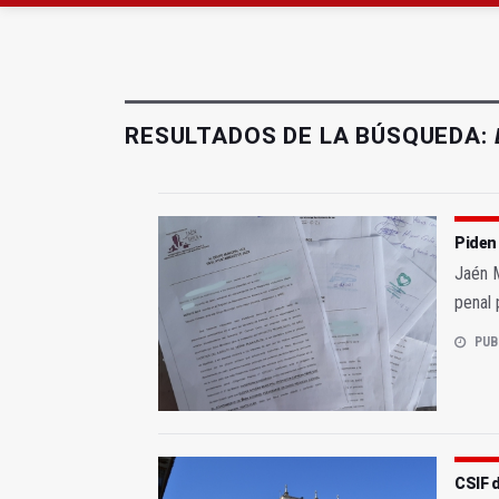
Roban joyas de la Vir
El PSOE acusa al PP de
RESULTADOS DE LA BÚSQUEDA:
Piden
Jaén M
penal 
PUB
CSIF 