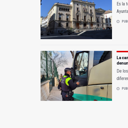
Es la 
Ayunta
PUB
La cam
denun
De los
difere
PUB