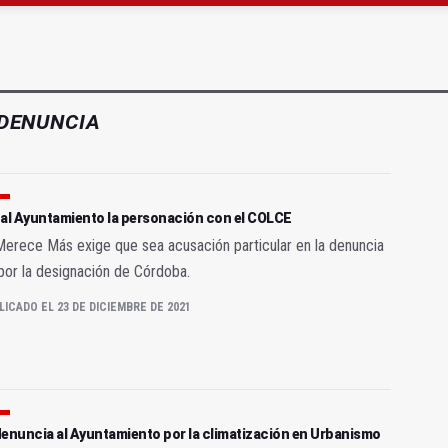
gen de la Fuensanta Coronada de Alcaudete
 "apuntarse el tanto" de los datos de empleo
DENUNCIA
 al Ayuntamiento la personación con el COLCE
erece Más exige que sea acusación particular en la denuncia
por la designación de Córdoba.
LICADO EL 23 DE DICIEMBRE DE 2021
denuncia al Ayuntamiento por la climatización en Urbanismo