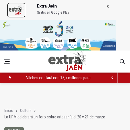
Extra Jaén
Gratis en Google Play
Vilches contará con 13,7 millones para los daños del temporal
El PSOE acusa al PP de "apuntarse el tanto" de los datos de 
El Centro Andaluz de las Letras trae a Jaén al filósofo Omar L
Inicio
Cultura
La UPM celebrará un foro sobre artesanía el 20 y 21 de marzo