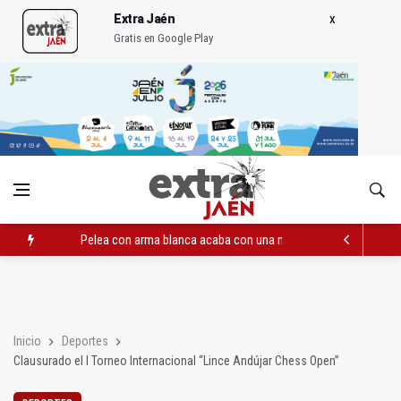
Extra Jaén
Gratis en Google Play
Pelea con arma blanca acaba con una menor herida en Torred
El PP acusa al PSOE de querer "dejar fuera" a la Junta en el Ce
Denuncian que Cazorla se queda con solo dos bomberos por 
Inicio
Deportes
Clausurado el I Torneo Internacional “Lince Andújar Chess Open”