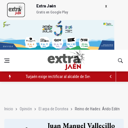
Extra Jaén
Gratis en Google Play
Turjaén exige rectificar al alcalde de Sevilla por "menospreciar
El PSOE critica el "desprecio" de la Junta al Cetedex
El Hospital de Jaén habilita un espacio para consultas de Gen
Inicio
Opinión
El arpa de Dorotea
Reino de Hades: Árido Edén
Juan Manuel Vallecillo