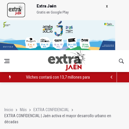
Extra Jaén
Gratis en Google Play
Vilches contará con 13,7 millones para los daños del temporal
El PSOE acusa al PP de "apuntarse el tanto" de los datos de 
El Centro Andaluz de las Letras trae a Jaén al filósofo Omar L
Inicio
Más
EXTRA CONFIDENCIAL
EXTRA CONFIDENCIAL | Jaén activa el mayor desarrollo urbano en
décadas