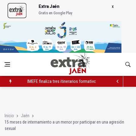
Extra Jaén
Gratis en Google Play
IMEFE finaliza tres itinerarios formativos de Edificación y Obra 
IU alerta de un vertido de uralita para tapar baches en un camin
Diputación edita una guía actualizada de los Baños Árabes
Inicio
Jaén
15 meses de internamiento a un menor por participar en una agresión
sexual