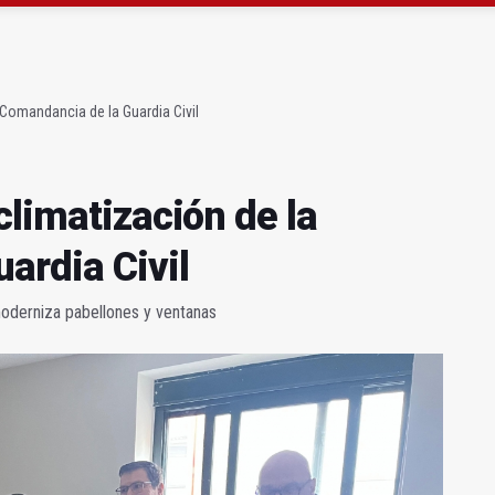
as Letras trae a Jaén al filósofo Omar Linares
,7 millones para los daños del temporal
 Comandancia de la Guardia Civil
climatización de la
ardia Civil
moderniza pabellones y ventanas