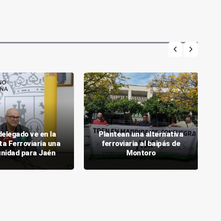
delegado ve en la
Plantean una alternativa
ta Ferroviaria una
ferroviaria al baipás de
nidad para Jaén
Montoro