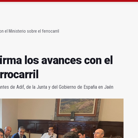
 23 David Márquez, nuevo fichaje del Real Jaén
obierno sobre la situación del ferrocarril
 el Ministerio sobre el ferrocarril
irma los avances con el
rrocarril
antes de Adif, de la Junta y del Gobierno de España en Jaén