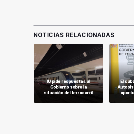
NOTICIAS RELACIONADAS
 baipás de
IU pide respuestas al
El sub
mo una
Gobierno sobre la
Autopis
ón"
situación del ferrocarril
oportu