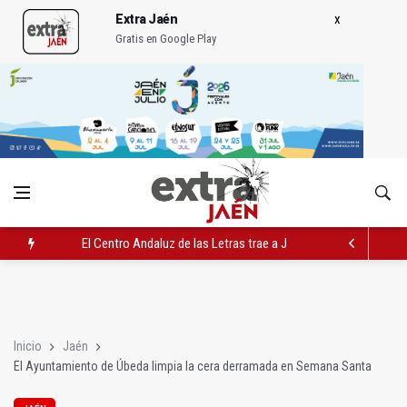
Extra Jaén
Gratis en Google Play
El Centro Andaluz de las Letras trae a Jaén al filósofo Omar L
Roban joyas de la Virgen de la Fuensanta Coronada de Alcaud
El PSOE acusa al PP de "apuntarse el tanto" de los datos de 
Inicio
Jaén
El Ayuntamiento de Úbeda limpia la cera derramada en Semana Santa