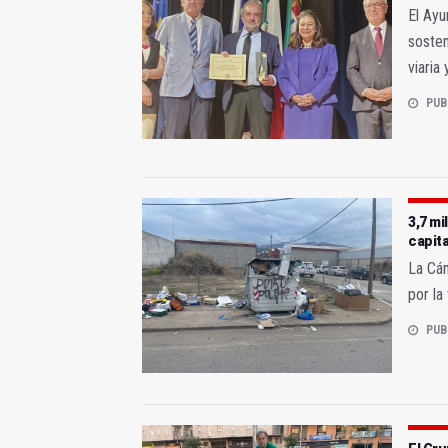
El Ayu
sosten
viaria
PUB
3,7 mi
capita
La Cám
por la
PUB