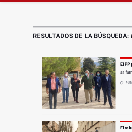
La Junta amplia la aler
Rubén Gómez se suma a
RESULTADOS DE LA BÚSQUEDA:
El PP 
as fam
PUB
El ref