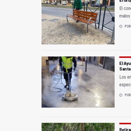
El Gru
El con
malos 
PUB
El Ay
Santa
Los em
especí
PUB
Retira