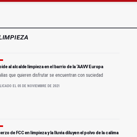
ta por listeria en Granada, Jaén y Sevilla
l Avanza Jaén Paraíso Interior
LIMPIEZA
pide al alcalde limpieza en el barrio de la ‘AAVV Europa
ilias que quieren disfrutar se encuentran con suciedad
LICADO EL 05 DE NOVIEMBRE DE 2021
uerzo de FCC en limpieza y la lluvia diluyen el polvo de la calima