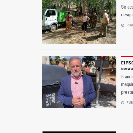
Se acu
riesgo
PUB
El PSO
servic
Franci
maquin
presta
PUB