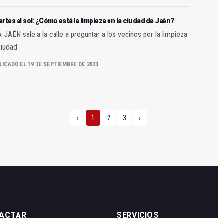
rtes al sol: ¿Cómo está la limpieza en la ciudad de Jaén?
JAÉN sale a la calle a preguntar a los vecinos por la limpieza
ciudad
LICADO EL 19 DE SEPTIEMBRE DE 2023
‹
1
2
3
›
ACTAR
SERVICIOS