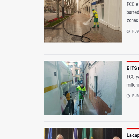
FCC es
barred
zonas 
PUB
El TS 
FCC ya
millon
PUB
La cap