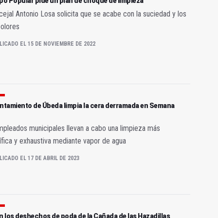
po Popular pide un plan de choque de limpieza
cejal Antonio Losa solicita que se acabe con la suciedad y los
olores
LICADO EL 15 DE NOVIEMBRE DE 2022
untamiento de Úbeda limpia la cera derramada en Semana
pleados municipales llevan a cabo una limpieza más
fica y exhaustiva mediante vapor de agua
LICADO EL 17 DE ABRIL DE 2023
n los deshechos de poda de la Cañada de las Hazadillas