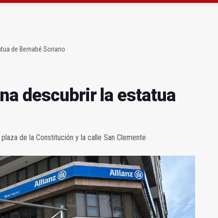
b 23 David Márquez, nuevo fichaje del Real Jaén
obierno sobre la situación del ferrocarril
atua de Bernabé Soriano
na descubrir la estatua
a plaza de la Constitución y la calle San Clemente