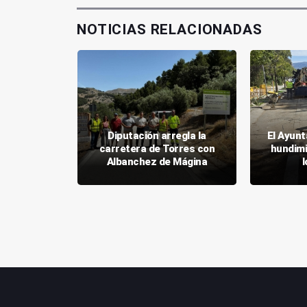
NOTICIAS RELACIONADAS
nto de
iza la
Diputación arregla la
El Ayun
 la Plaza
carretera de Torres con
hundimi
Albanchez de Mágina