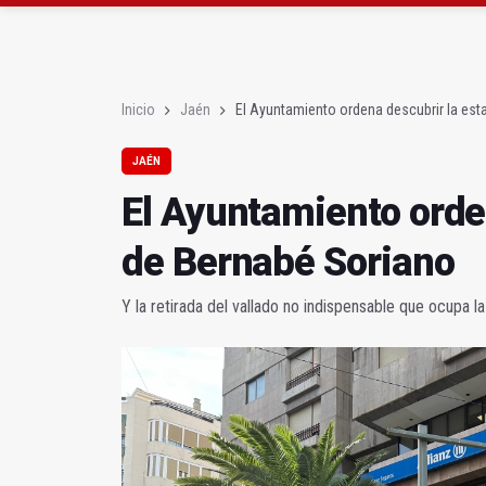
El lateral izquierdo su
IU pide respuestas al G
Inicio
Jaén
El Ayuntamiento ordena descubrir la est
JAÉN
El Ayuntamiento orde
de Bernabé Soriano
Y la retirada del vallado no indispensable que ocupa l