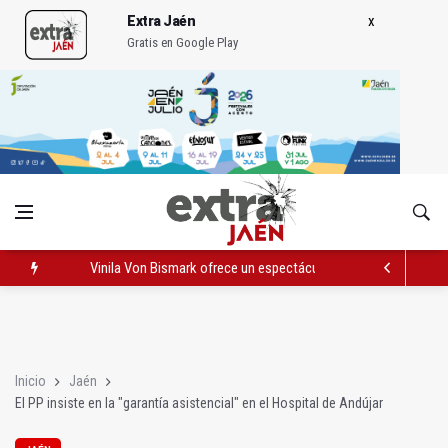
Extra Jaén
Gratis en Google Play
Vinila Von Bismark ofrece un espectáculo "rompedor" en el In
El lateral izquiero sub 23 David Márquez, nuevo fichaje del Rea
IU pide respuestas al Gobierno sobre la situación del ferrocarri
Inicio
Jaén
El PP insiste en la "garantía asistencial" en el Hospital de Andújar