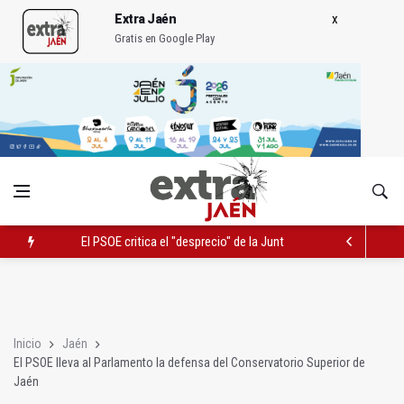
Extra Jaén
Gratis en Google Play
El PSOE critica el "desprecio" de la Junta al Cetedex
Latorre incide en el apoyo a proyectos de cooperación
El Hospital Médico Quirúrgico renueva la zona de espera de la 
Inicio
Jaén
El PSOE lleva al Parlamento la defensa del Conservatorio Superior de
Jaén