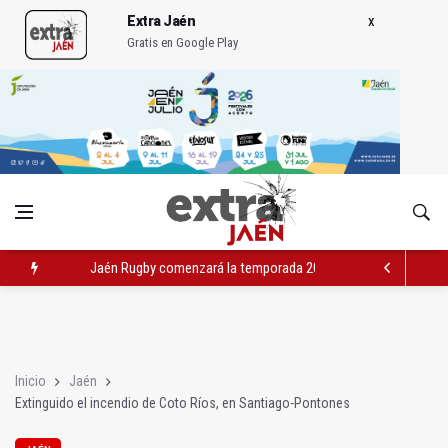
Extra Jaén
Gratis en Google Play
Jaén Rugby comenzará la temporada 2026/2027 jugando en M
El programa 'Semillas de experiencia' cierra con 646 participan
Denuncian el "estado vergonzoso" de la JV-3266 en Hinojares
Inicio
Jaén
Extinguido el incendio de Coto Ríos, en Santiago-Pontones