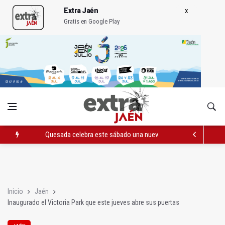
Extra Jaén
Gratis en Google Play
Quesada celebra este sábado una nueva jornada de Orgullo
La Junta amplia la alerta por listeria en Granada, Jaén y Sevilla
Rubén Gómez se suma al Avanza Jaén Paraíso Interior
Inicio
Jaén
Inaugurado el Victoria Park que este jueves abre sus puertas