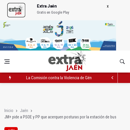
Extra Jaén
Gratis en Google Play
La Comisión contra la Violencia de Género rechaza las compe
Muere electrocutado un hombre en Bailén en una torre eléctri
Turjaén exige rectificar al alcalde de Sevilla por "menospreciar
Inicio
Jaén
JM+ pide a PSOE y PP que acerquen posturas por la estación de bus