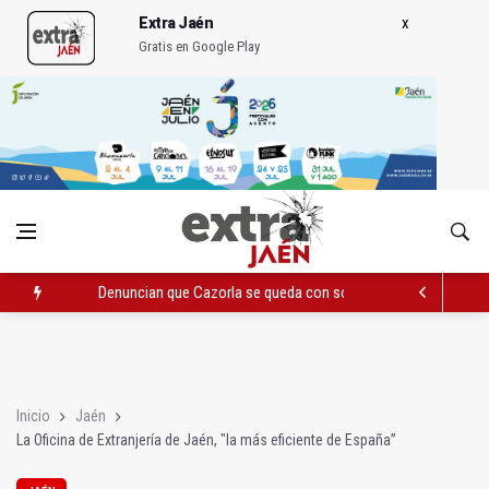
Extra Jaén
Gratis en Google Play
Denuncian que Cazorla se queda con solo dos bomberos por 
Pelea con arma blanca acaba con una menor herida en Torred
El PP acusa al PSOE de querer "dejar fuera" a la Junta en el Ce
Inicio
Jaén
La Oficina de Extranjería de Jaén, "la más eficiente de España”