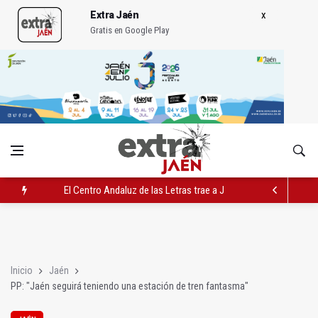
Extra Jaén
Gratis en Google Play
El Centro Andaluz de las Letras trae a Jaén al filósofo Omar L
Roban joyas de la Virgen de la Fuensanta Coronada de Alcaud
El PSOE acusa al PP de "apuntarse el tanto" de los datos de 
Inicio
Jaén
PP: "Jaén seguirá teniendo una estación de tren fantasma"