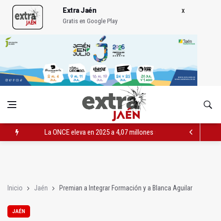
Extra Jaén
Gratis en Google Play
La ONCE eleva en 2025 a 4,07 millones su inversión social en l
Diputación, segundo patrocinador del Real Jaén en categoría 
Las prácticas de los conductores del tranvía empiezan la pr
Inicio
Jaén
Premian a Integrar Formación y a Blanca Aguilar
JAÉN