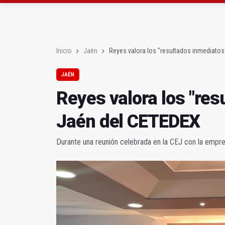
El PSOE acusa al PP de
El Centro Andaluz de l
Inicio
Jaén
Reyes valora los "resultados inmediato
JAÉN
Reyes valora los "res
Jaén del CETEDEX
Durante una reunión celebrada en la CEJ con la empre