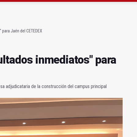
 "apuntarse el tanto" de los datos de empleo
as Letras trae a Jaén al filósofo Omar Linares
s" para Jaén del CETEDEX
ultados inmediatos" para
sa adjudicataria de la construcción del campus principal