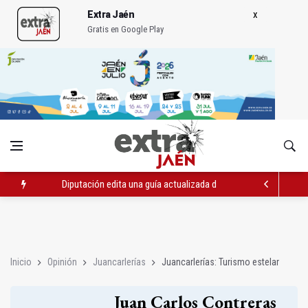
Extra Jaén
Gratis en Google Play
Diputación edita una guía actualizada de los Baños Árabes
IMEFE finaliza tres itinerarios formativos de Edificación y Obra 
IU alerta de un vertido de uralita para tapar baches en un camin
Inicio
Opinión
Juancarlerías
Juancarlerías: Turismo estelar
Juan Carlos Contreras