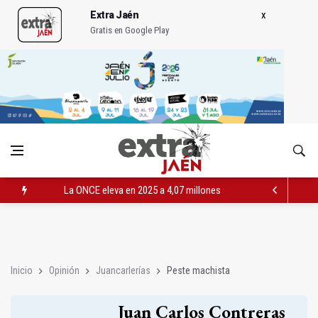
Extra Jaén
Gratis en Google Play
La ONCE eleva en 2025 a 4,07 millones su inversión social en l
Diputación, segundo patrocinador del Real Jaén en categoría 
Las prácticas de los conductores del tranvía empiezan la pr
Inicio
Opinión
Juancarlerías
Peste machista
Juan Carlos Contreras