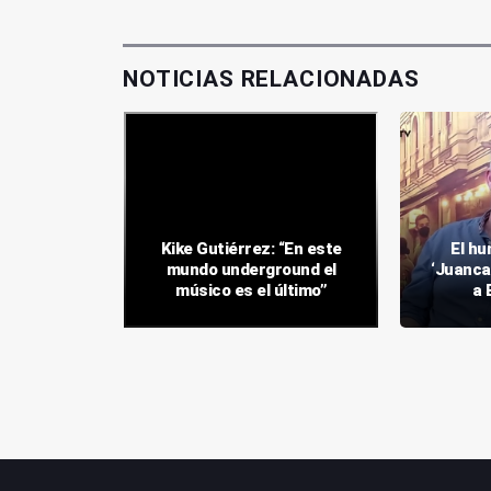
NOTICIAS RELACIONADAS
gen de la
Kike Gutiérrez: “En este
El hu
á la fuga
mundo underground el
‘Juanca
 Jaén”
músico es el último”
a