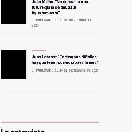
Julio Millán: “No descarto una
futura quita de deuda al
Ayuntamiento”
PUBLICADO EL 21 DE NOVIEMBRE DE
2025
Juan Latorre: "En tiempos difíciles
hay que tener convicciones firmes"
PUBLICADO EL 26 DE DICIEMBRE DE 2025