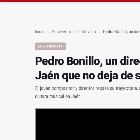
Pedro Bonillo, un dire
Baeza inaugura la ren
Inicio
Para ver
La entrevista
Pedro Bonillo, un di
LA ENTREVISTA
Pedro Bonillo, un dir
Jaén que no deja de 
El joven compositor y director repasa su trayectoria,
cultura musical en Jaén