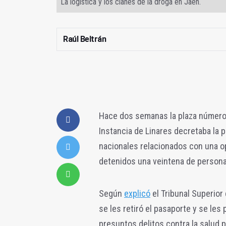
La logística y los clanes de la droga en Jaén.
Raúl Beltrán
Hace dos semanas la plaza número 1
Instancia de Linares decretaba la p
nacionales relacionados con una op
detenidos una veintena de persona
Según
explicó
el Tribunal Superio
se les retiró el pasaporte y se les 
presuntos delitos contra la salud p