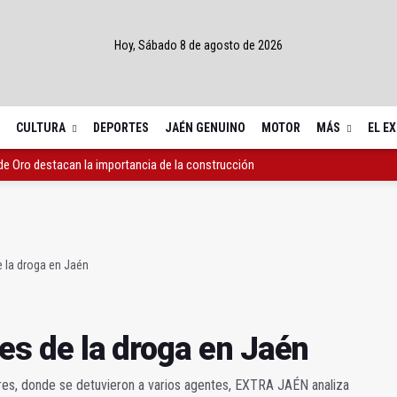
Hoy, Sábado 8 de agosto de 2026
CULTURA
DEPORTES
JAÉN GENUINO
MOTOR
MÁS
EL E
de Oro destacan la importancia de la construcción
 aniversario como ciudad Patrimonio de la Humanidad
o a la nueva directiva del Mercado San Francisco
e la droga en Jaén
nes de la droga en Jaén
nares, donde se detuvieron a varios agentes, EXTRA JAÉN analiza