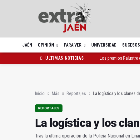
JAÉN
OPINIÓN
PARA VER
UNIVERSIDAD
SUCESOS
Los premios Palustre 
ÚLTIMAS NOTICIAS
Baeza cumple su XXIII
El PP traslada su apoy
Inicio
Más
Reportajes
La logística y los clanes d
REPORTAJES
La logística y los cla
Tras la última operación de la Policía Nacional en Li