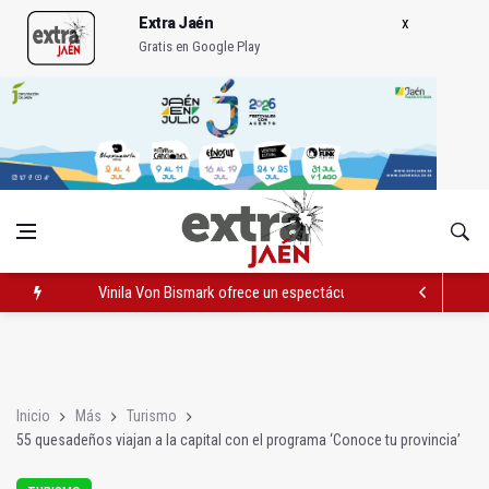
Extra Jaén
Gratis en Google Play
Vinila Von Bismark ofrece un espectáculo "rompedor" en el In
El lateral izquiero sub 23 David Márquez, nuevo fichaje del Rea
IU pide respuestas al Gobierno sobre la situación del ferrocarri
Inicio
Más
Turismo
55 quesadeños viajan a la capital con el programa ‘Conoce tu provincia’