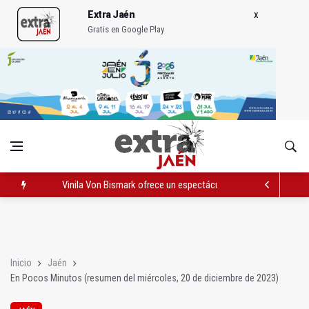
Extra Jaén
Gratis en Google Play
Vinila Von Bismark ofrece un espectáculo "rompedor" en el In
El lateral izquierdo sub 23 David Márquez, nuevo fichaje del Re
IU pide respuestas al Gobierno sobre la situación del ferrocarri
Inicio
Jaén
En Pocos Minutos (resumen del miércoles, 20 de diciembre de 2023)