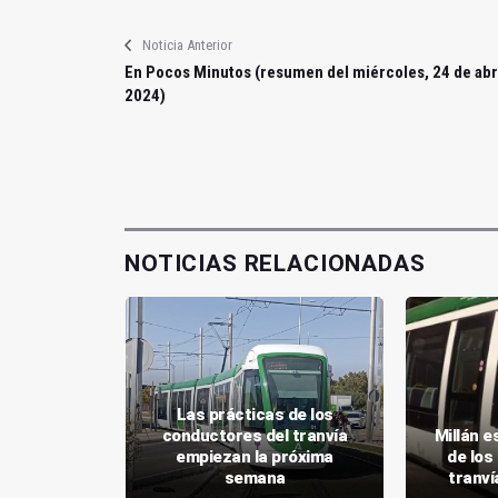
Noticia Anterior
En Pocos Minutos (resumen del miércoles, 24 de abr
2024)
NOTICIAS RELACIONADAS
Las prácticas de los
za pruebas
conductores del tranvía
Millán e
nto con un
empiezan la próxima
de los
sitivo
semana
tranví