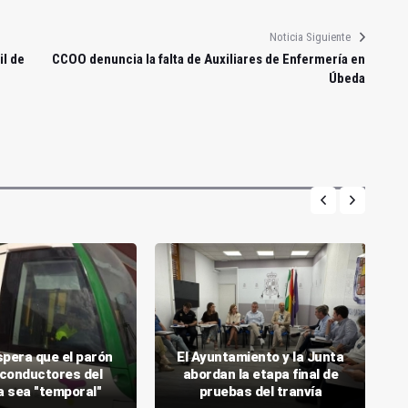
Noticia Siguiente
il de
CCOO denuncia la falta de Auxiliares de Enfermería en
Úbeda
spera que el parón
El Ayuntamiento y la Junta
 conductores del
abordan la etapa final de
a sea "temporal"
pruebas del tranvía