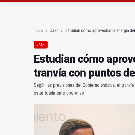
El PP acusa al PSOE de
Denuncian que Cazorl
Inicio
Jaén
Estudian cómo aprovechar la energía del
JAÉN
Estudian cómo aprove
tranvía con puntos d
Según las previsiones del Gobierno andaluz, el tranví
estar totalmente operativo