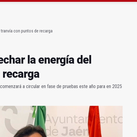
 querer "dejar fuera" a la Junta en el Cetedex
a se queda con solo dos bomberos por turno
 tranvía con puntos de recarga
char la energía del
e recarga
a comenzará a circular en fase de pruebas este año para en 2025